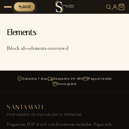
QUIZ
Elements
[block id=»elements-overview»]
Garantía 7 días
Despacho 24-48h
Paga al recibir
Envío gratis
SANTAMATI
PERFUMERÍA DE EQUIVALENCIA PREMIUM
Fragancias EDP al 30% con feromonas incluidas. Pagas solo