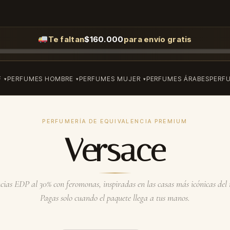
Te faltan
$
160.000
para envío gratis
F
PERFUMES HOMBRE
PERFUMES MUJER
PERFUMES ÁRABES
PERF
PERFUMERÍA DE EQUIVALENCIA PREMIUM
Versace
ias EDP al 30% con feromonas, inspiradas en las casas más icónicas de
Pagas solo cuando el paquete llega a tus manos.