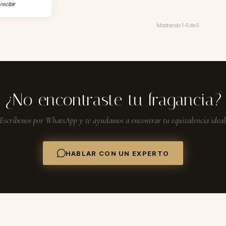
recibir
Mostrando
1–5
de
5
¿No encontraste tu fragancia?
Escríbenos por WhatsApp y te ayudamos a encontrar tu equivalencia ideal
HABLAR CON UN EXPERTO