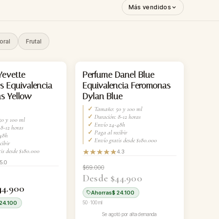
Más vendidos
oral
Frutal
AGOTADO
Yevette
Perfume Danel Blue
s Equivalencia
Equivalencia Feromonas
s Yellow
Dylan Blue
✓
Tamaño: 50 y 100 ml
✓
Duración: 8-12 horas
0 y 100 ml
✓
Envío 24-48h
8-12 horas
✓
Paga al recibir
48h
✓
Envío gratis desde $180.000
cibir
is desde $180.000
4.3
5.0
$69.000
Desde $44.900
44.900
Ahorras
$ 24.100
24.100
50 · 100 ml
Se agotó por alta demanda