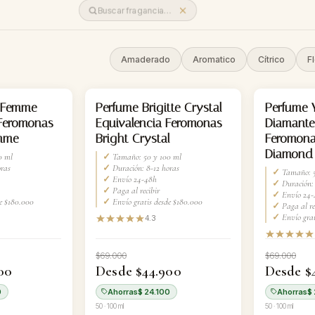
Amaderado
Aromatico
Cítrico
Fl
-35%
-35%
s Femme
Perfume Brigitte Crystal
Perfume 
 Feromonas
Equivalencia Feromonas
Diamante
emme
Bright Crystal
Feromona
Diamond
0 ml
✓
Tamaño: 50 y 100 ml
ras
✓
Duración: 8-12 horas
✓
Tamaño: 5
✓
Envío 24-48h
✓
Duración: 
✓
Paga al recibir
✓
Envío 24-
e $180.000
✓
Envío gratis desde $180.000
✓
Paga al re
✓
Envío grat
4.3
$69.000
$69.000
00
Desde $44.900
Desde $
0
Ahorras
$ 24.100
Ahorras
$ 
50 · 100 ml
50 · 100 ml