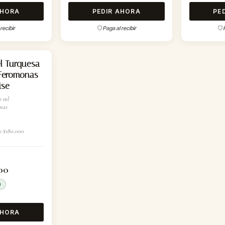
AHORA
PEDIR AHORA
PE
recibir
Paga al recibir
l Turquesa
 Feromonas
ise
0 ml
ras
e $180.000
00
0
AHORA