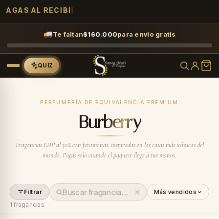
PAGAS AL RECIBIR
Te faltan
$
160.000
para envío gratis
QUIZ
PERFUMERÍA DE EQUIVALENCIA PREMIUM
Burberry
Fragancias EDP al 30% con feromonas, inspiradas en las casas más icónicas del
mundo. Pagas solo cuando el paquete llega a tus manos.
Filtrar
Más vendidos
1
fragancias