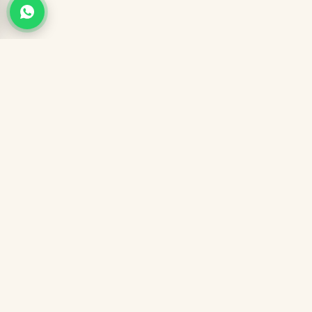
Garantía 7 días
Despacho 24-48h
Paga al recibir
Envío gratis
SANTAMATI
PERFUMERÍA DE EQUIVALENCIA PREMIUM
Fragancias EDP al 30% con feromonas incluidas. Pagas solo
cuando el paquete llega a tus manos.