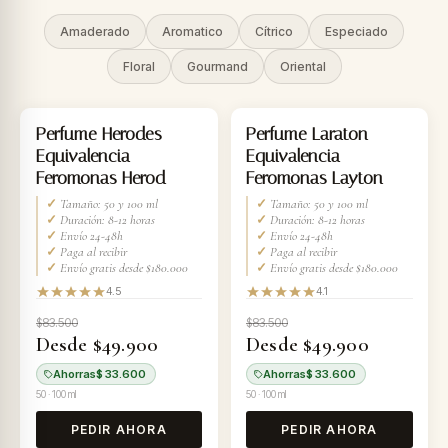
Amaderado
Aromatico
Cítrico
Especiado
Floral
Gourmand
Oriental
-40%
-40%
Perfume Herodes
Perfume Laraton
Equivalencia
Equivalencia
Feromonas Herod
Feromonas Layton
✓
Tamaño: 50 y 100 ml
✓
Tamaño: 50 y 100 ml
✓
Duración: 8-12 horas
✓
Duración: 8-12 horas
✓
Envío 24-48h
✓
Envío 24-48h
✓
Paga al recibir
✓
Paga al recibir
✓
Envío gratis desde $180.000
✓
Envío gratis desde $180.000
4.5
4.1
$83.500
$83.500
Desde $49.900
Desde $49.900
Ahorras
$ 33.600
Ahorras
$ 33.600
50 · 100 ml
50 · 100 ml
PEDIR AHORA
PEDIR AHORA