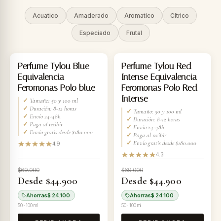
Acuatico
Amaderado
Aromatico
Cítrico
Especiado
Frutal
-35%
-35%
Perfume Tylou Blue
Perfume Tylou Red
Equivalencia
Intense Equivalencia
Feromonas Polo blue
Feromonas Polo Red
Intense
✓
Tamaño: 50 y 100 ml
✓
Duración: 8-12 horas
✓
Tamaño: 50 y 100 ml
✓
Envío 24-48h
✓
Duración: 8-12 horas
✓
Paga al recibir
✓
Envío 24-48h
✓
Envío gratis desde $180.000
✓
Paga al recibir
✓
Envío gratis desde $180.000
4.9
4.3
$69.000
$69.000
Desde $44.900
Desde $44.900
Ahorras
$ 24.100
Ahorras
$ 24.100
50 · 100 ml
50 · 100 ml