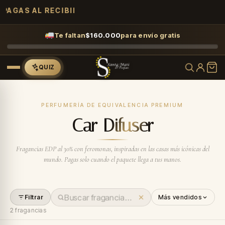
PAGAS AL RECIBIR
Te faltan
$
160.000
para envío gratis
QUIZ
PERFUMERÍA DE EQUIVALENCIA PREMIUM
Car Difuser
Fragancias EDP al 30% con feromonas, inspiradas en las casas más icónicas del
mundo. Pagas solo cuando el paquete llega a tus manos.
Filtrar
Más vendidos
2
fragancias