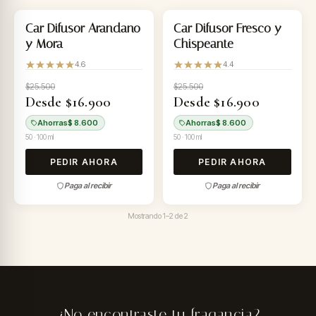
-34%
-34%
Car Difusor Arandano
Car Difusor Fresco y
y Mora
Chispeante
4.6
4.4
$25.500
$25.500
Desde $16.900
Desde $16.900
Ahorras
$ 8.600
Ahorras
$ 8.600
50 · 100 ml
50 · 100 ml
PEDIR AHORA
PEDIR AHORA
Paga al recibir
Paga al recibir
Mostrando
1–2
de
2
¿No encontraste tu fragancia?