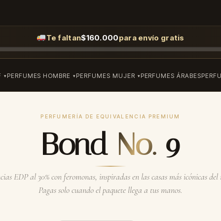
Te faltan
$
160.000
para envío gratis
F
PERFUMES HOMBRE
PERFUMES MUJER
PERFUMES ÁRABES
PERF
PERFUMERÍA DE EQUIVALENCIA PREMIUM
Bond No. 9
ias EDP al 30% con feromonas, inspiradas en las casas más icónicas de
Pagas solo cuando el paquete llega a tus manos.