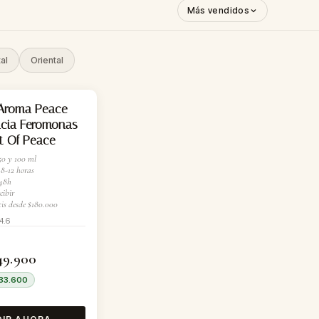
Más vendidos
al
Oriental
Aroma Peace
ncia Feromonas
t Of Peace
0 y 100 ml
8-12 horas
48h
cibir
is desde $180.000
4.6
49.900
 33.600