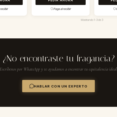
AHORA
PEDIR AHORA
PE
recibir
Paga al recibir
Mostrando
1–3
de
3
¿No encontraste tu fragancia?
Escríbenos por WhatsApp y te ayudamos a encontrar tu equivalencia ideal
HABLAR CON UN EXPERTO