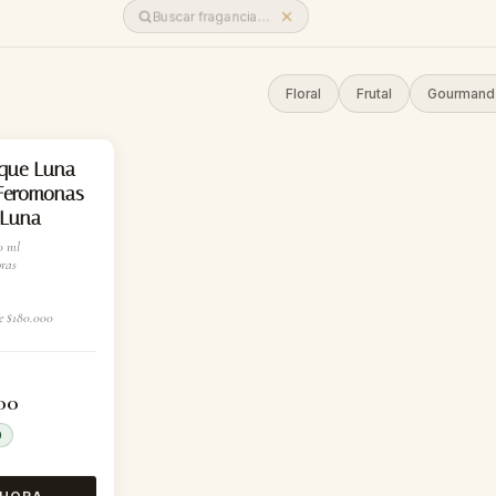
Floral
Frutal
Gourmand
ique Luna
 Feromonas
 Luna
0 ml
ras
e $180.000
00
0