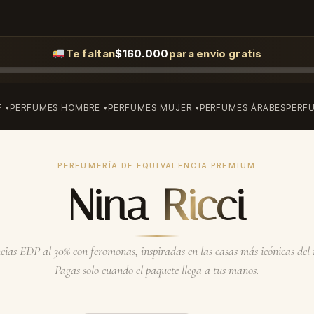
Te faltan
$
160.000
para envío gratis
F
PERFUMES HOMBRE
PERFUMES MUJER
PERFUMES ÁRABES
PERF
PERFUMERÍA DE EQUIVALENCIA PREMIUM
Nina Ricci
ias EDP al 30% con feromonas, inspiradas en las casas más icónicas de
Pagas solo cuando el paquete llega a tus manos.