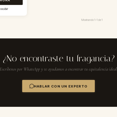
AHORA
recibir
Mostrando
1–1
de
1
¿No encontraste tu fragancia?
Escríbenos por WhatsApp y te ayudamos a encontrar tu equivalencia ideal
HABLAR CON UN EXPERTO