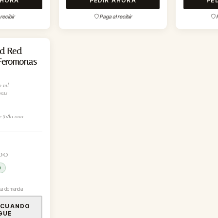
AHORA
PEDIR AHORA
PE
recibir
Paga al recibir
nd Red
 Feromonas
0 ml
ras
e $180.000
00
0
lta demanda
 CUANDO
GUE