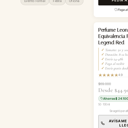
PEDIR 
Evento Formal
Fiesta
Oficina
Paga al 
AGOTADO
Perfume Leo
Equivalencia
Legend Red
✓
Tamaño: 50 y 10
✓
Duración: 8-12 ho
✓
Envío 24-48h
✓
Paga al recibir
✓
Envío gratis desd
4.9
$69.000
Desde $44.9
Ahorras
$ 24.10
50 · 100 ml
Se agotó por a
AVÍSAME
LLE