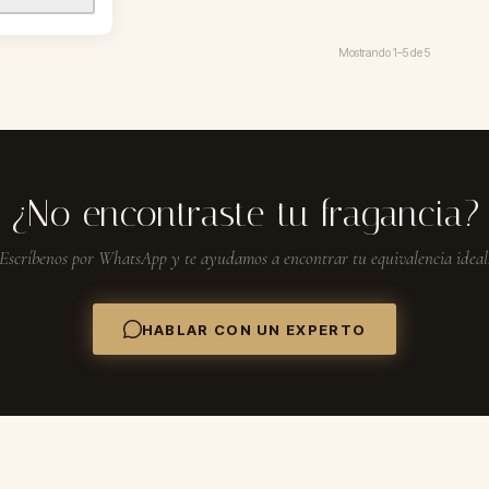
Mostrando
1–5
de
5
¿No encontraste tu fragancia?
Escríbenos por WhatsApp y te ayudamos a encontrar tu equivalencia ideal
HABLAR CON UN EXPERTO