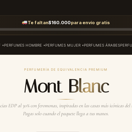
Te faltan
$
160.000
para envío gratis
F
PERFUMES HOMBRE
PERFUMES MUJER
PERFUMES ÁRABES
PERF
PERFUMERÍA DE EQUIVALENCIA PREMIUM
Mont Blanc
ias EDP al 30% con feromonas, inspiradas en las casas más icónicas de
Pagas solo cuando el paquete llega a tus manos.