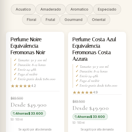
Acuatico
Amaderado
Aromatico
Especiado
Floral
Frutal
Gourmand
Oriental
AGOTADO
AGOTADO
Perfume Noire
Perfume Costa Azul
Equivalencia
Equivalencia
Feromonas Noir
Feromonas Costa
Azzura
✓
Tamaño: 50 y 100 ml
✓
Duración: 8-12 horas
✓
Tamaño: 50 y 100 ml
✓
Envío 24-48h
✓
Duración: 8-12 horas
✓
Paga al recibir
✓
Envío 24-48h
✓
Envío gratis desde $180.000
✓
Paga al recibir
✓
Envío gratis desde $180.000
4.2
4.9
$83.500
$83.500
Desde $49.900
Desde $49.900
Ahorras
$ 33.600
Ahorras
$ 33.600
50 · 100 ml
50 · 100 ml
Se agotó por alta demanda
Se agotó por alta demanda