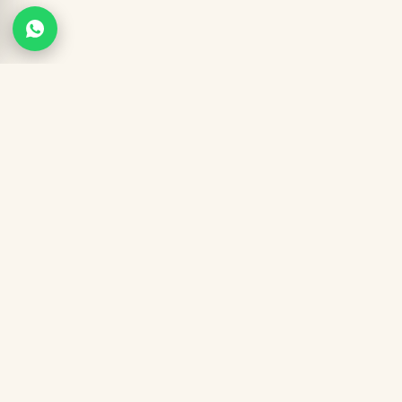
Garantía 7 días
Despacho 24-48h
Paga al recibir
Envío gratis
SANTAMATI
PERFUMERÍA DE EQUIVALENCIA PREMIUM
Fragancias EDP al 30% con feromonas incluidas. Pagas solo
cuando el paquete llega a tus manos.