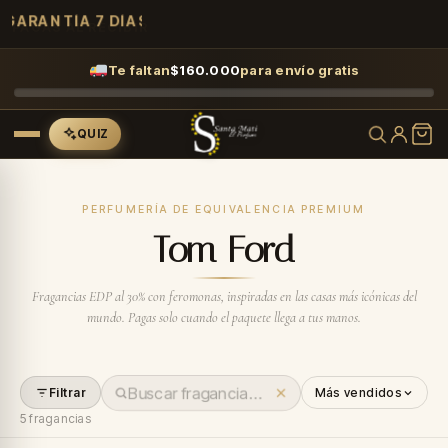
GARANTÍA 7 DÍAS
Te faltan
$
160.000
para envío gratis
QUIZ
PERFUMERÍA DE EQUIVALENCIA PREMIUM
Tom Ford
Fragancias EDP al 30% con feromonas, inspiradas en las casas más icónicas del
mundo. Pagas solo cuando el paquete llega a tus manos.
Filtrar
Más vendidos
5
fragancias