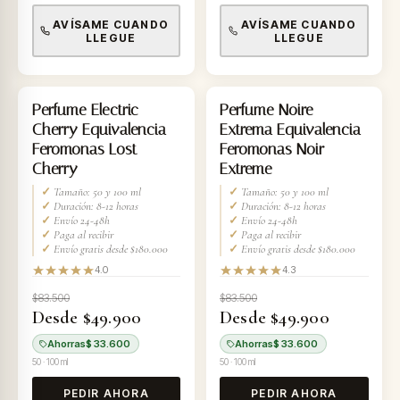
AVÍSAME CUANDO
AVÍSAME CUANDO
LLEGUE
LLEGUE
-40%
-40%
Perfume Electric
Perfume Noire
Cherry Equivalencia
Extrema Equivalencia
Feromonas Lost
Feromonas Noir
Cherry
Extreme
✓
Tamaño: 50 y 100 ml
✓
Tamaño: 50 y 100 ml
✓
Duración: 8-12 horas
✓
Duración: 8-12 horas
✓
Envío 24-48h
✓
Envío 24-48h
✓
Paga al recibir
✓
Paga al recibir
✓
Envío gratis desde $180.000
✓
Envío gratis desde $180.000
4.0
4.3
$83.500
$83.500
Desde $49.900
Desde $49.900
Ahorras
$ 33.600
Ahorras
$ 33.600
50 · 100 ml
50 · 100 ml
PEDIR AHORA
PEDIR AHORA