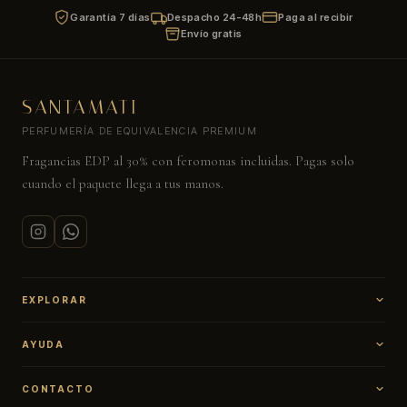
Garantía 7 días
Despacho 24-48h
Paga al recibir
Envío gratis
SANTAMATI
PERFUMERÍA DE EQUIVALENCIA PREMIUM
Fragancias EDP al 30% con feromonas incluidas. Pagas solo
cuando el paquete llega a tus manos.
EXPLORAR
Catálogo
AYUDA
Más vendidos
Mi cuenta
Preguntas frecuentes
CONTACTO
Política de envíos