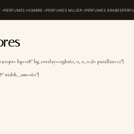
F
PERFUMES HOMBRE
PERFUMES MUJER
PERFUMES ÁRABES
PERF
ores
300px» bg=»18″ bg_overlay=»rgba(0, 0, 0, 0.2)» parallax=»2″]
8″ width__sm=»60″]