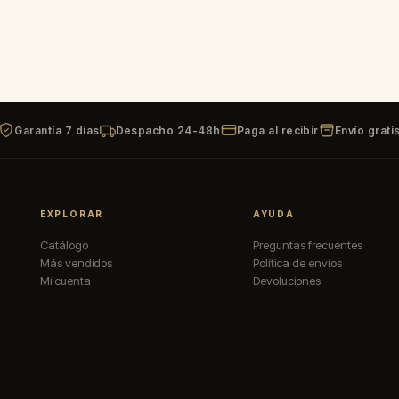
Garantía 7 días
Despacho 24-48h
Paga al recibir
Envío grati
EXPLORAR
AYUDA
Catálogo
Preguntas frecuentes
Más vendidos
Política de envíos
Mi cuenta
Devoluciones