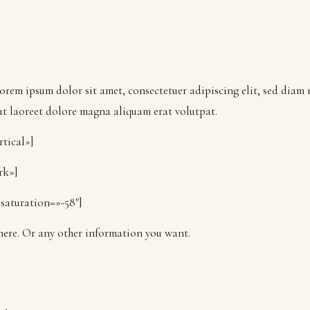
]
Lorem ipsum dolor sit amet, consectetuer adipiscing elit, sed dia
ut laoreet dolore magna aliquam erat volutpat.
rtical»]
rk»]
 saturation=»-58″]
 here. Or any other information you want.