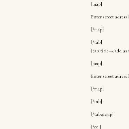
[map]
Enter street adress
[/map]
[/tab]
[tab title=»Add as
[map]
Enter street adress
[/map]
[/tab]
[/tabgroup]
[/col]