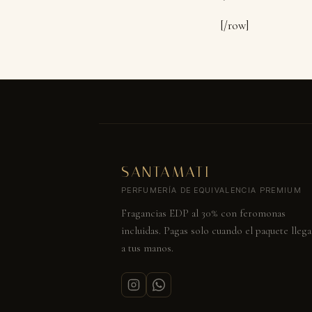
[/row]
SANTAMATI
PERFUMERÍA DE EQUIVALENCIA PREMIUM
Fragancias EDP al 30% con feromonas
incluidas. Pagas solo cuando el paquete llega
a tus manos.