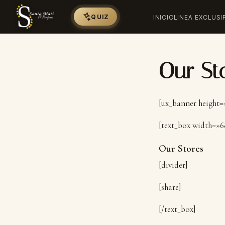
QUIZ
INICIO
LINEA EXCLUSI
Our St
[ux_banner height=»
[text_box width=»6
Our Stores
[divider]
[share]
[/text_box]