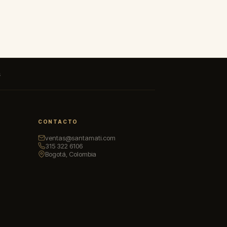
s
CONTACTO
ventas@santamati.com
315 322 6106
Bogotá, Colombia