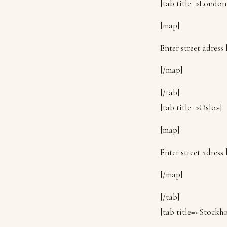
[tab title=»London
[map]
Enter street adress
[/map]
[/tab]
[tab title=»Oslo»]
[map]
Enter street adress
[/map]
[/tab]
[tab title=»Stockh