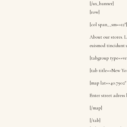
[/ux_banner]
[row]
[col span__sm=»12″
About our stores. 
euismod tincidunt 
[tabgroup type=»ve
[tab title=»New Yo
[map lat=»40.7902″
Enter street adress
[/map]
[/tab]