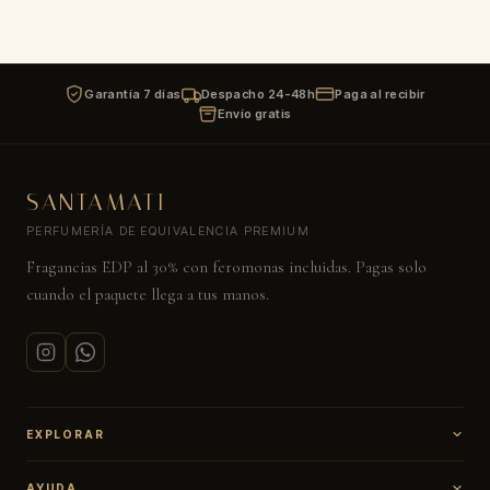
Garantía 7 días
Despacho 24-48h
Paga al recibir
Envío gratis
SANTAMATI
PERFUMERÍA DE EQUIVALENCIA PREMIUM
Fragancias EDP al 30% con feromonas incluidas. Pagas solo
cuando el paquete llega a tus manos.
EXPLORAR
Catálogo
AYUDA