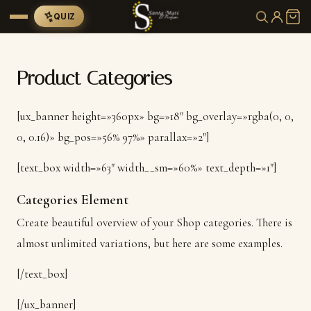
QUIZ
Product Categories
[ux_banner height=»360px» bg=»18″ bg_overlay=»rgba(0, 0,
0, 0.16)» bg_pos=»56% 97%» parallax=»2″]
[text_box width=»63″ width__sm=»60%» text_depth=»1″]
Categories Element
Create beautiful overview of your Shop categories. There is
almost unlimited variations, but here are some examples.
[/text_box]
[/ux_banner]