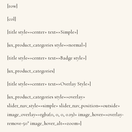
[row]
[col]
[title style=»center» text=»Simple»]
[ux_product_categories style=»normal»]
[title style=»center» text=»Badge style»]
[ux_product_categories]
[title style=»center» text=»Overlay Style»]
[ux_product_categories style=»overlay»
slider_nav_style=»simple» slider_nav_position=»outside»
image_overlay=»rgba(0, 0, 0, 0.19)» image_hover=»overlay-
remove-50″ image_hover_alt=»zoom»]