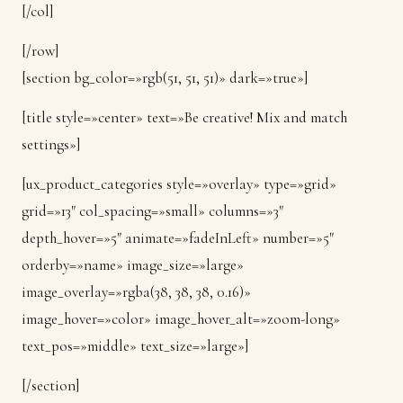
[/col]
[/row]
[section bg_color=»rgb(51, 51, 51)» dark=»true»]
[title style=»center» text=»Be creative! Mix and match
settings»]
[ux_product_categories style=»overlay» type=»grid»
grid=»13″ col_spacing=»small» columns=»3″
depth_hover=»5″ animate=»fadeInLeft» number=»5″
orderby=»name» image_size=»large»
image_overlay=»rgba(38, 38, 38, 0.16)»
image_hover=»color» image_hover_alt=»zoom-long»
text_pos=»middle» text_size=»large»]
[/section]