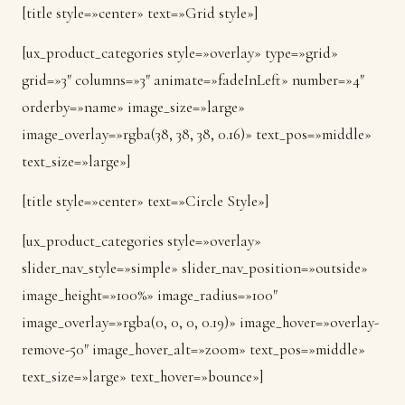
[title style=»center» text=»Grid style»]
[ux_product_categories style=»overlay» type=»grid»
grid=»3″ columns=»3″ animate=»fadeInLeft» number=»4″
orderby=»name» image_size=»large»
image_overlay=»rgba(38, 38, 38, 0.16)» text_pos=»middle»
text_size=»large»]
[title style=»center» text=»Circle Style»]
[ux_product_categories style=»overlay»
slider_nav_style=»simple» slider_nav_position=»outside»
image_height=»100%» image_radius=»100″
image_overlay=»rgba(0, 0, 0, 0.19)» image_hover=»overlay-
remove-50″ image_hover_alt=»zoom» text_pos=»middle»
text_size=»large» text_hover=»bounce»]