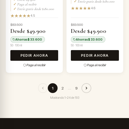
✓
Envío gratis desde $180.000
✓
Paga al recibir
4.6
✓
Envío gratis desde $180.000
4.5
$83.500
$83.500
Desde $49.900
Desde $49.900
Ahorras
$ 33.600
Ahorras
$ 33.600
50 · 100 ml
50 · 100 ml
PEDIR AHORA
PEDIR AHORA
Paga al recibir
Paga al recibir
1
2
…
9
Mostrando
1–24
de
193