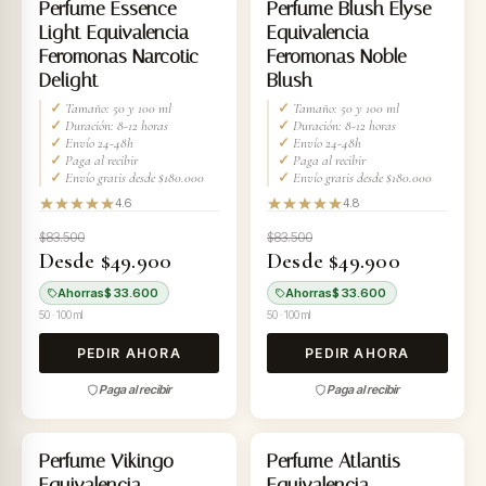
-40%
-40%
Perfume Essence
Perfume Blush Elyse
Light Equivalencia
Equivalencia
Feromonas Narcotic
Feromonas Noble
Delight
Blush
✓
Tamaño: 50 y 100 ml
✓
Tamaño: 50 y 100 ml
✓
Duración: 8-12 horas
✓
Duración: 8-12 horas
✓
Envío 24-48h
✓
Envío 24-48h
✓
Paga al recibir
✓
Paga al recibir
✓
Envío gratis desde $180.000
✓
Envío gratis desde $180.000
4.6
4.8
$83.500
$83.500
Desde $49.900
Desde $49.900
Ahorras
$ 33.600
Ahorras
$ 33.600
50 · 100 ml
50 · 100 ml
PEDIR AHORA
PEDIR AHORA
Paga al recibir
Paga al recibir
-40%
-40%
Perfume Vikingo
Perfume Atlantis
Equivalencia
Equivalencia