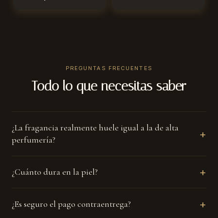
Memorable y versátil: una opción segura para sorprender.
☀
PREGUNTAS FRECUENTES
Uso diario
Todo lo que necesitas saber
Si te gusta destacar también de día, dos aspersiones bastan.
¿La fragancia realmente huele igual a la de alta
+
perfumería?
+
¿Cuánto dura en la piel?
+
¿Es seguro el pago contraentrega?