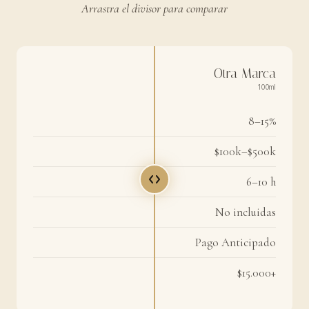
Arrastra el divisor para comparar
Otra Marca
100ml
8–15%
$100k–$500k
6–10 h
No incluidas
Pago Anticipado
$15.000+