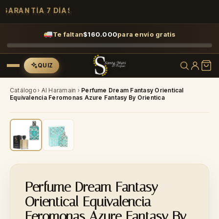
GARANTÍA 7 DÍAS
Te faltan
$
160.000
para envío gratis
QUIZ
Catálogo
›
Al Haramain
›
Perfume Dream Fantasy Orientical
Equivalencia Feromonas Azure Fantasy By Orientica
-40%
Perfume Dream Fantasy
Orientical Equivalencia
Feromonas Azure Fantasy By