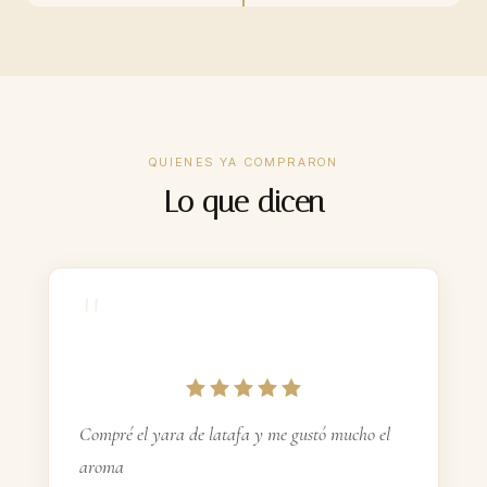
Santa Mati
100ml
30%
CONCENTRACIÓN
QUIENES YA COMPRARON
$44.900–$69.900
PRECIO
Lo que dicen
8–12 h
DURACIÓN
Incluidas
FEROMONAS
"
ContraEntrega
PAGO
Gratis $160k+
ENVÍO
Compré el yara de latafa y me gustó mucho el
aroma