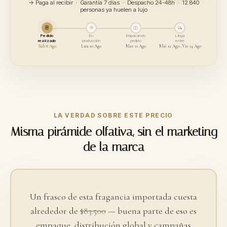
→ Paga al recibir · Garantía 7 días · Despacho 24-48h · 12.840
personas ya huelen a lujo
Pedido
En
Empacando
Llega
realizado
producción
pedido
entre
Sáb 8 Ago
Lun 10 Ago
Mar 11 Ago
Mié 12 Ago–Vie 14 Ago
LA VERDAD SOBRE ESTE PRECIO
Misma pirámide olfativa, sin el marketing
de la marca
Un frasco de esta fragancia importada cuesta
alrededor de
$83.500
— buena parte de eso es
empaque, distribución global y campañas