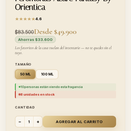
Orientica
4.6
Desde $49.900
$83.500
Ahorras $33.600
Los favoritos de la casa vuelan del inventario — no te quedes sin el
tuyo.
TAMAÑO
50 ML
100 ML
10
personas están viendo esta fragancia
8 unidades en stock
CANTIDAD
−
+
AGREGAR AL CARRITO