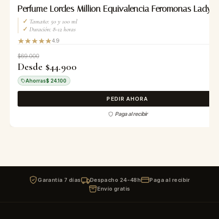
-35%
Perfume Lordes Million Equivalencia Feromonas Lady Mi
✓
Tamaño: 50 y 100 ml
✓
Duración: 8-12 horas
4.9
$69.000
Desde $44.900
Ahorras
$ 24.100
PEDIR AHORA
Paga al recibir
Garantía 7 días
Despacho 24-48h
Paga al recibir
Envío gratis