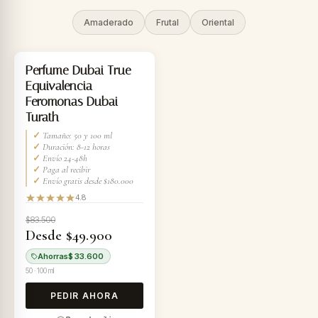
Amaderado
Frutal
Oriental
-40%
Perfume Dubai True
Equivalencia
Feromonas Dubai
Turath
✓
Tamaño: 50 y 100 ml
✓
Duración: 8-12 horas
✓
Envío 24-48h
✓
Paga al recibir
✓
Envío gratis desde $180.000
4.8
$83.500
Desde $49.900
Ahorras
$ 33.600
50 · 100 ml
PEDIR AHORA