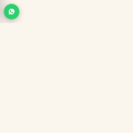
Garantía 7 días
Despacho 24-48h
Paga al recibir
Envío gratis
SANTAMATI
PERFUMERÍA DE EQUIVALENCIA PREMIUM
Fragancias EDP al 30% con feromonas incluidas. Pagas solo
cuando el paquete llega a tus manos.