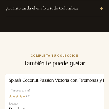
+
¿Cuánto tarda el envío a todo Colombia?
COMPLETA TU COLECCIÓN
También te puede gustar
-32%
Splash Coconut Passion Victoria con Feromonas y Bril
Tamaño: 240 ml
4.2
$26.500