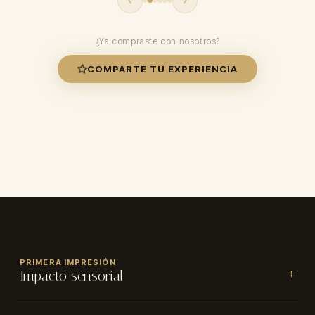
¿Ya compraste con nosotros?
COMPARTE TU EXPERIENCIA
CALIFICACIÓN
★
★
★
★
★
PRIMERA IMPRESIÓN
Impacto sensorial
NOMBRE
Tamaño: 240 ml Concentración: Body Spray Familia