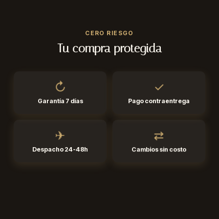
añadidas.
Despacho 24-48h a toda Colombia.
Pagas solo cuando el pedido llega a tus manos.
CERO RIESGO
Eventos
Tu compra protegida
Presentación en estuche, ideal para ocasiones que piden dejar
huella.
✓
↻
Pago contraentrega
Garantía 7 días
♥
⇄
✈
Regalo
Cambios sin costo
Despacho 24-48h
Memorable y versátil: una opción segura para sorprender.
☀