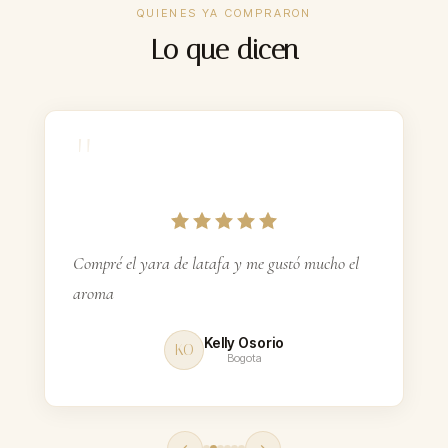
QUIENES YA COMPRARON
$44.900–$69.900
PRECIO
Lo que dicen
8–12 h
DURACIÓN
Incluidas
FEROMONAS
"
ContraEntrega
PAGO
Gratis $160k+
ENVÍO
Compré el yara de latafa y me gustó mucho el
aroma
Kelly Osorio
KO
Bogota