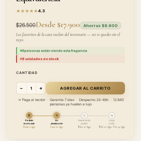
4.3
Desde $17.900
$26.500
Ahorras $8.600
Los favoritos de la casa vuelan del inventario — no te quedes sin el
tuyo.
9
personas están viendo esta fragancia
8 unidades en stock
CANTIDAD
−
+
AGREGAR AL CARRITO
→ Paga al recibir · Garantía 7 días · Despacho 24-48h · 12.840
personas ya huelen a lujo
Pedido
En
Empacando
Llega
realizado
producción
pedido
entre
Dom 9 Ago
Lun 10 Ago
Mar 11 Ago
Mié 12 Ago–Vie 14 Ago