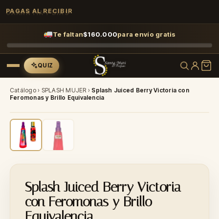
GARANTÍA 7 DÍAS
PAGAS AL RECIBIR
Te faltan
$
160.000
para envío gratis
QUIZ
Catálogo
›
SPLASH MUJER
›
Splash Juiced Berry Victoria con
Feromonas y Brillo Equivalencia
-32%
Splash Juiced Berry Victoria
con Feromonas y Brillo
Equivalencia