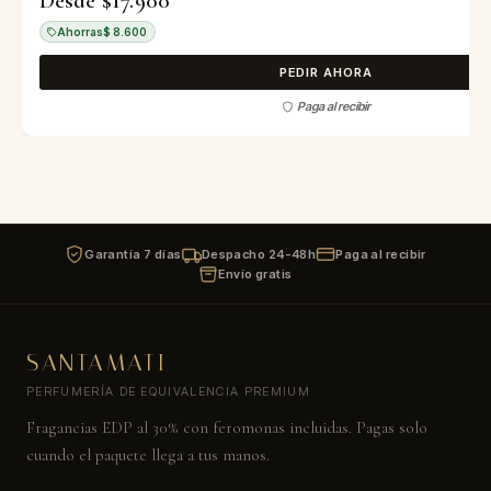
Desde $17.900
Ahorras
$ 8.600
PEDIR AHORA
Paga al recibir
Garantía 7 días
Despacho 24-48h
Paga al recibir
Envío gratis
SANTAMATI
PERFUMERÍA DE EQUIVALENCIA PREMIUM
Fragancias EDP al 30% con feromonas incluidas. Pagas solo
cuando el paquete llega a tus manos.