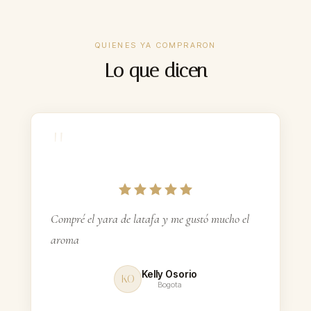
30%
CONCENTRACIÓN
QUIENES YA COMPRARON
$44.900–$69.900
PRECIO
Lo que dicen
8–12 h
DURACIÓN
Incluidas
FEROMONAS
"
ContraEntrega
PAGO
Gratis $160k+
ENVÍO
Compré el yara de latafa y me gustó mucho el
aroma
Kelly Osorio
KO
Bogota