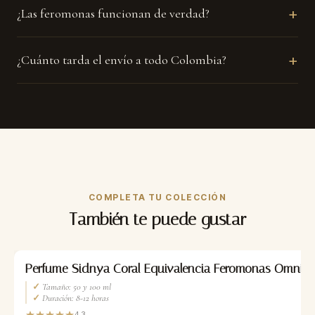
+
¿Las feromonas funcionan de verdad?
+
¿Cuánto tarda el envío a todo Colombia?
COMPLETA TU COLECCIÓN
También te puede gustar
-35%
Perfume Sidnya Coral Equivalencia Feromonas Omnia 
✓
Tamaño: 50 y 100 ml
✓
Duración: 8-12 horas
4.3