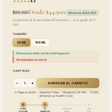
4.2
Desde $44.900
$69.000
Ahorras $24.100
Los favoritos de la casa vuelan del inventario — no te quedes sin el
tuyo.
TAMAÑO
50 ML
100 ML
7
personas están viendo esta fragancia
6 unidades en stock
CANTIDAD
−
+
AGREGAR AL CARRITO
→ Paga al recibir · Garantía 7 días · Despacho 24-48h · 12.840
personas ya huelen a lujo
Pedido
En
Empacando
Llega
realizado
producción
pedido
entre