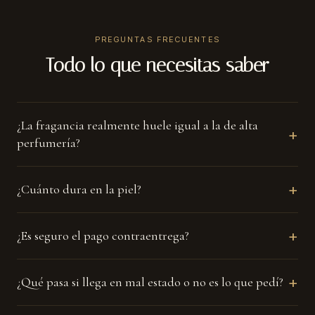
☀
PREGUNTAS FRECUENTES
Uso diario
Todo lo que necesitas saber
Si te gusta destacar también de día, dos aspersiones bastan.
¿La fragancia realmente huele igual a la de alta
+
perfumería?
+
¿Cuánto dura en la piel?
+
¿Es seguro el pago contraentrega?
+
¿Qué pasa si llega en mal estado o no es lo que pedí?