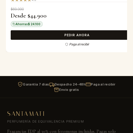
$69.000
Desde $44.900
Ahorras
$ 24.100
PEDIR AHORA
Paga al recibir
Garantía 7 días
Despacho 24-48h
Paga al recibir
Envío gratis
SANTAMATI
PERFUMERÍA DE EQUIVALENCIA PREMIUM
Fragancias EDP al 30% con feromonas incluidas. Pagas solo