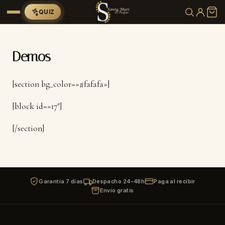
QUIZ
Demos
[section bg_color=»#fafafa»]
[block id=»17″]
[/section]
Garantía 7 días
Despacho 24-48h
Paga al recibir
Envío gratis