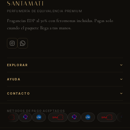
SANTAMATI
PERFUMERÍA DE EQUIVALENCIA PREMIUM
Fragancias EDP al 30% con feromonas incluidas. Pagas solo
cuando el paquete llega a tus manos.
EXPLORAR
Catálogo
AYUDA
Más vendidos
Mi cuenta
Preguntas frecuentes
CONTACTO
Política de envíos
Devoluciones
ventas@santamati.com
315 322 6106
MÉTODOS DE PAGO ACEPTADOS
Bogotá, Colombia