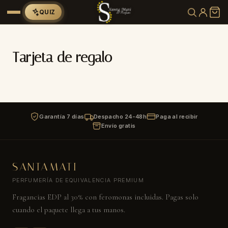
QUIZ
Tarjeta de regalo
Garantía 7 días
Despacho 24-48h
Paga al recibir
Envío gratis
SANTAMATI
PERFUMERÍA DE EQUIVALENCIA PREMIUM
Fragancias EDP al 30% con feromonas incluidas. Pagas solo
cuando el paquete llega a tus manos.