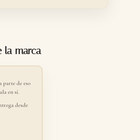
e la marca
 parte de eso
la en sí.
ntrega desde