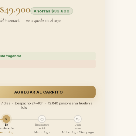
$49.900
Ahorras $33.600
del inventario — no te quedes sin el tuyo.
sta fragancia
AGREGAR AL CARRITO
ía 7 días · Despacho 24-48h · 12.840 personas ya huelen a
lujo
En
Empacando
Llega
producción
pedido
entre
un 10 Ago
Mar 11 Ago
Mié 12 Ago–Vie 14 Ago