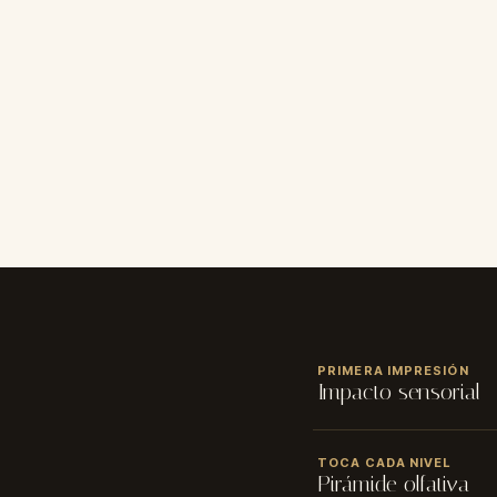
CALIFICACIÓN
PRIMERA IMPRESIÓN
★
★
★
★
★
Impacto sensorial
NOMBRE
✓ Tamaño: 50 y 100 ml 
TOCA CADA NIVEL
Pirámide olfativa