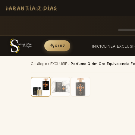
GARANTÍA 7 DÍAS
QUIZ
INICIO
LINEA EXCLUSI
Catálogo
›
EXCLUSIF
›
Perfume Qirim Oro Equivalencia F
-40%