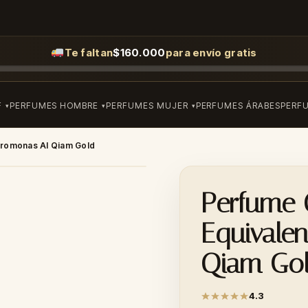
Te faltan
$
160.000
para envío gratis
F
PERFUMES HOMBRE
PERFUMES MUJER
PERFUMES ÁRABES
PERF
eromonas Al Qiam Gold
Perfume 
Equivale
Qiam Go
4.3