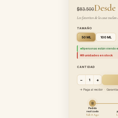
Desde 
$83.500
Los favoritos de la casa vuelan 
TAMAÑO
50 ML
100 ML
9
personas están viendo e
9 unidades en stock
CANTIDAD
−
+
→ Paga al recibir · Garant
Pedido
realizado
Sáb 8 Ago
L