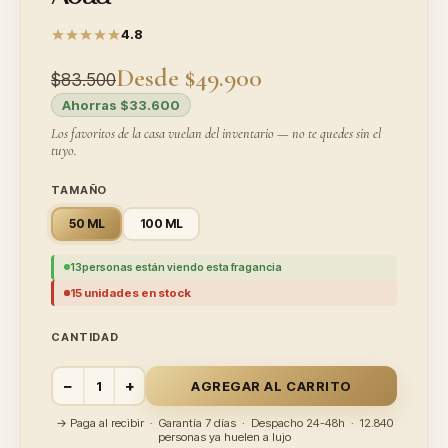
4.8
Desde $49.900
$83.500
Ahorras $33.600
Los favoritos de la casa vuelan del inventario — no te quedes sin el
tuyo.
TAMAÑO
50 ML
100 ML
13
personas están viendo esta fragancia
15 unidades en stock
CANTIDAD
−
+
AGREGAR AL CARRITO
→ Paga al recibir · Garantía 7 días · Despacho 24-48h · 12.840
personas ya huelen a lujo