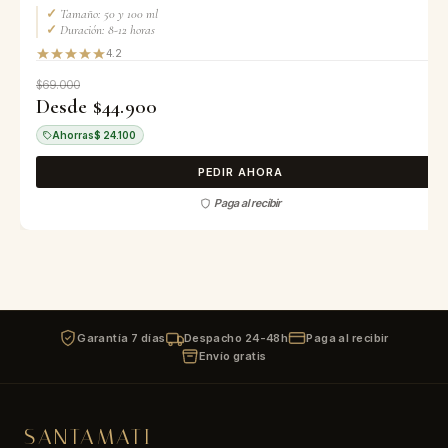
✓
Tamaño: 50 y 100 ml
✓
Duración: 8-12 horas
4.2
$69.000
Desde $44.900
Ahorras
$ 24.100
PEDIR AHORA
Paga al recibir
Garantía 7 días
Despacho 24-48h
Paga al recibir
Envío gratis
SANTAMATI