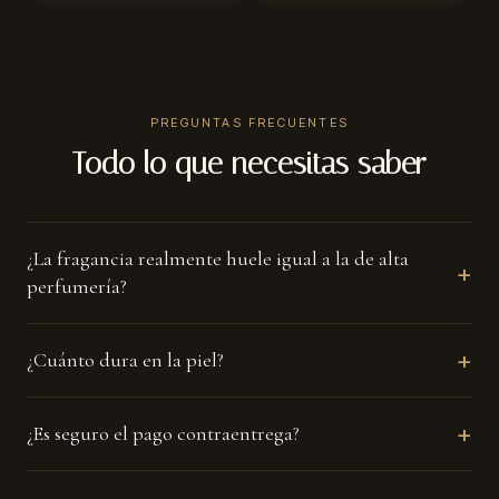
☀
PREGUNTAS FRECUENTES
Uso diario
Todo lo que necesitas saber
Si te gusta destacar también de día, dos aspersiones bastan.
¿La fragancia realmente huele igual a la de alta
+
perfumería?
+
¿Cuánto dura en la piel?
+
¿Es seguro el pago contraentrega?