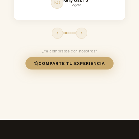
Kelly Osorio
KO
Bogota
¿Ya compraste con nosotros?
COMPARTE TU EXPERIENCIA