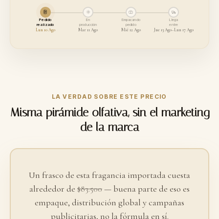
Pedido
En
Empacando
Llega
realizado
producción
pedido
entre
Lun 10 Ago
Mar 11 Ago
Mié 12 Ago
Jue 13 Ago–Lun 17 Ago
LA VERDAD SOBRE ESTE PRECIO
Misma pirámide olfativa, sin el marketing
de la marca
Un frasco de esta fragancia importada cuesta
alrededor de
$83.500
— buena parte de eso es
empaque, distribución global y campañas
publicitarias, no la fórmula en sí.