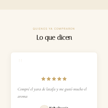
Santa Mati
100ml
30%
CONCENTRACIÓN
QUIENES YA COMPRARON
$44.900–$69.900
PRECIO
Lo que dicen
8–12 h
DURACIÓN
Incluidas
FEROMONAS
"
ContraEntrega
PAGO
Gratis $160k+
ENVÍO
Compré el yara de latafa y me gustó mucho el
aroma