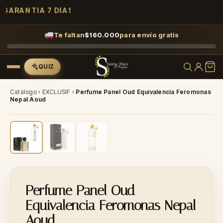
GARANTÍA 7 DÍAS
Te faltan
$
160.000
para envío gratis
QUIZ
Catálogo
›
EXCLUSIF
›
Perfume Panel Oud Equivalencia Feromonas
Nepal Aoud
-40%
Perfume Panel Oud
Equivalencia Feromonas Nepal
Aoud