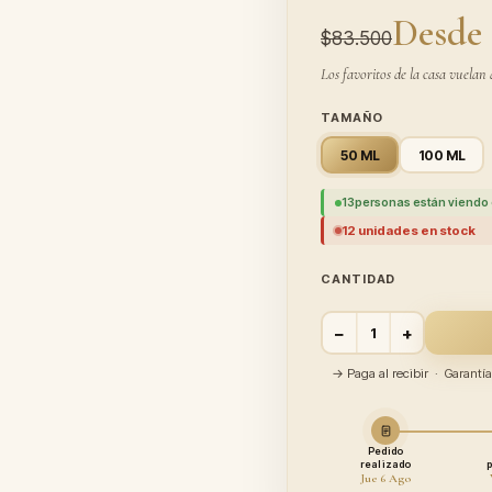
Desde 
$83.500
Los favoritos de la casa vuelan 
TAMAÑO
50 ML
100 ML
13
personas están viendo 
12 unidades en stock
CANTIDAD
−
+
→ Paga al recibir · Garant
Pedido
realizado
Jue 6 Ago