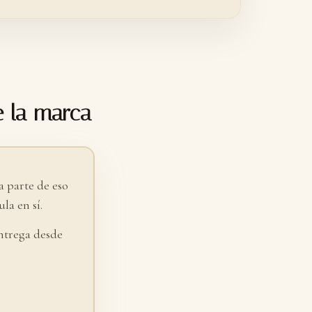
e la marca
 parte de eso
la en sí.
ntrega desde