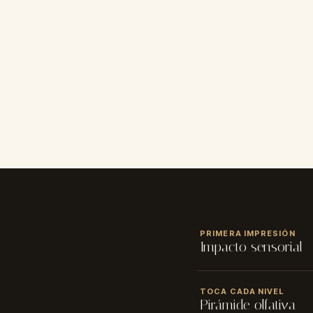
CALIFICACIÓN
PRIMERA IMPRESIÓN
★
★
★
★
★
Impacto sensorial
NOMBRE
✓ Tamaño: 50 y 100 ml 
TOCA CADA NIVEL
Pirámide olfativa