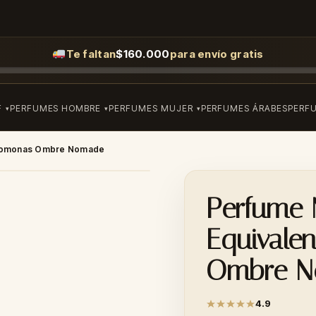
Te faltan
$
160.000
para envío gratis
F
PERFUMES HOMBRE
PERFUMES MUJER
PERFUMES ÁRABES
PERF
eromonas Ombre Nomade
Perfume
Equivale
Ombre 
4.9