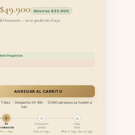
$49.900
Ahorras $33.600
del inventario — no te quedes sin el tuyo.
esta fragancia
AGREGAR AL CARRITO
ía 7 días · Despacho 24-48h · 12.840 personas ya huelen a
lujo
En
Empacando
Llega
producción
pedido
entre
Vie 7 Ago
Lun 10 Ago
Mar 11 Ago–Jue 13 Ago