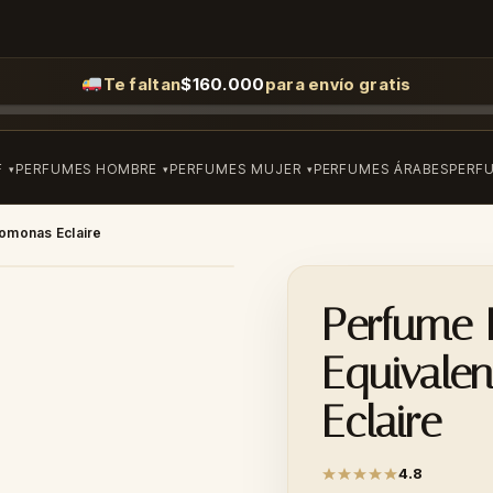
Te faltan
$
160.000
para envío gratis
F
PERFUMES HOMBRE
PERFUMES MUJER
PERFUMES ÁRABES
PERF
romonas Eclaire
Perfume 
Equivale
Eclaire
4.8