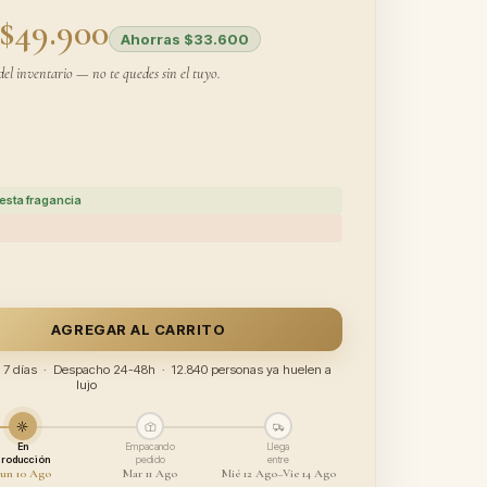
$49.900
Ahorras $33.600
del inventario — no te quedes sin el tuyo.
esta fragancia
AGREGAR AL CARRITO
ía 7 días · Despacho 24-48h · 12.840 personas ya huelen a
lujo
En
Empacando
Llega
producción
pedido
entre
un 10 Ago
Mar 11 Ago
Mié 12 Ago–Vie 14 Ago