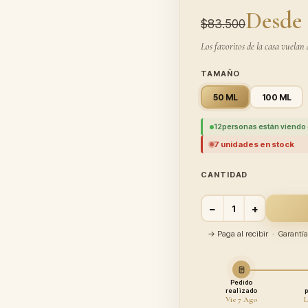
Desde 
$83.500
Los favoritos de la casa vuelan 
TAMAÑO
50 ML
100 ML
12
personas están viendo 
7 unidades en stock
CANTIDAD
−
+
→ Paga al recibir · Garant
Pedido
realizado
Vie 7 Ago
L