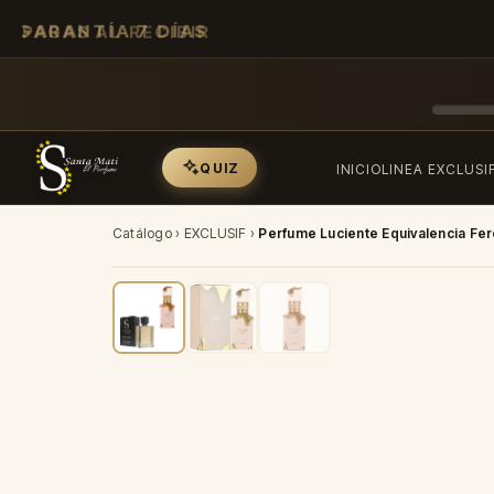
GARANTÍA 7 DÍAS
QUIZ
INICIO
LINEA EXCLUSI
Catálogo
›
EXCLUSIF
›
Perfume Luciente Equivalencia Fe
-40%