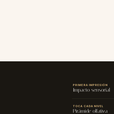
CALIFICACIÓN
PRIMERA IMPRESIÓN
★
★
★
★
★
Impacto sensorial
NOMBRE
✓ Tamaño: 50 y 100 ml 
TOCA CADA NIVEL
Pirámide olfativa