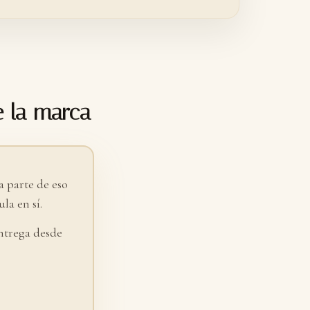
e la marca
 parte de eso
la en sí.
ntrega desde