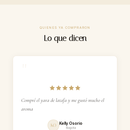
100ml
30%
CONCENTRACIÓN
QUIENES YA COMPRARON
$44.900–$69.900
PRECIO
Lo que dicen
8–12 h
DURACIÓN
Incluidas
FEROMONAS
"
ContraEntrega
PAGO
Gratis $160k+
ENVÍO
Compré el yara de latafa y me gustó mucho el
aroma
Kelly Osorio
KO
Bogota