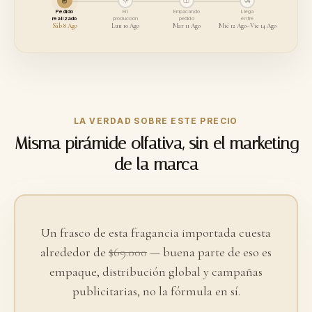
Pedido
En
Empacando
Llega
realizado
producción
pedido
entre
Sáb 8 Ago
Lun 10 Ago
Mar 11 Ago
Mié 12 Ago–Vie 14 Ago
LA VERDAD SOBRE ESTE PRECIO
Misma pirámide olfativa, sin el marketing
de la marca
Un frasco de esta fragancia importada cuesta
alrededor de
$69.000
— buena parte de eso es
empaque, distribución global y campañas
publicitarias, no la fórmula en sí.