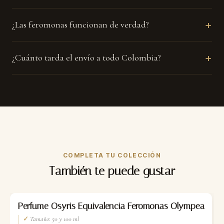
+
¿Las feromonas funcionan de verdad?
+
¿Cuánto tarda el envío a todo Colombia?
COMPLETA TU COLECCIÓN
También te puede gustar
-35%
Perfume Osyris Equivalencia Feromonas Olympea
✓
Tamaño: 50 y 100 ml