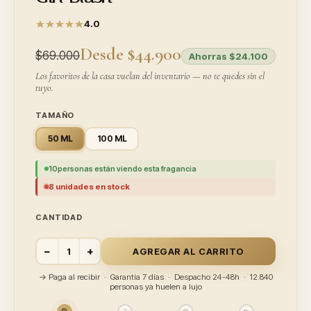
4.0
Desde $44.900
$69.000
Ahorras $24.100
Los favoritos de la casa vuelan del inventario — no te quedes sin el
tuyo.
TAMAÑO
50 ML
100 ML
10
personas están viendo esta fragancia
8 unidades en stock
CANTIDAD
−
+
AGREGAR AL CARRITO
→ Paga al recibir · Garantía 7 días · Despacho 24-48h · 12.840
personas ya huelen a lujo