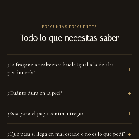
☀
PREGUNTAS FRECUENTES
Uso diario
Todo lo que necesitas saber
Si te gusta destacar también de día, dos aspersiones bastan.
¿La fragancia realmente huele igual a la de alta
+
perfumería?
+
¿Cuánto dura en la piel?
+
¿Es seguro el pago contraentrega?
+
¿Qué pasa si llega en mal estado o no es lo que pedí?