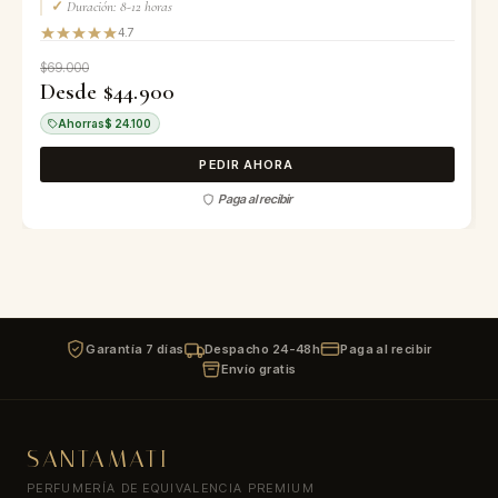
✓
Duración: 8-12 horas
4.7
$69.000
Desde $44.900
Ahorras
$ 24.100
PEDIR AHORA
Paga al recibir
Garantía 7 días
Despacho 24-48h
Paga al recibir
Envío gratis
SANTAMATI
PERFUMERÍA DE EQUIVALENCIA PREMIUM