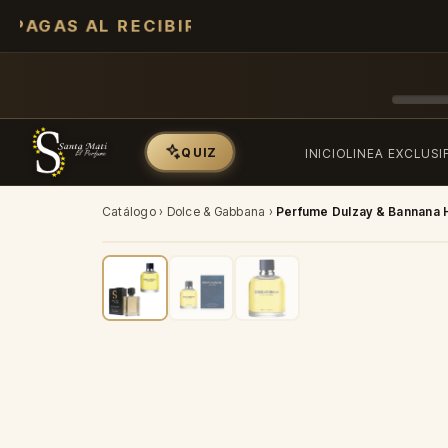
GARANTÍA 7 DÍAS
QUIZ
INICIO
LINEA EXCLUSI
Catálogo
›
Dolce & Gabbana
›
Perfume Dulzay & Bannana
-35%