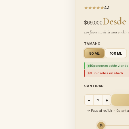
4.1
Desde 
$69.000
Los favoritos de la casa vuelan 
TAMAÑO
50 ML
100 ML
10
personas están viendo 
8 unidades en stock
CANTIDAD
−
+
→ Paga al recibir · Garant