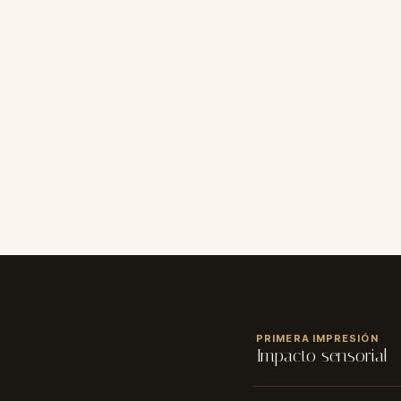
CALIFICACIÓN
PRIMERA IMPRESIÓN
★
★
★
★
★
Impacto sensorial
NOMBRE
✓ Tamaño: 50 y 100 ml 