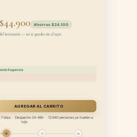
$44.900
Ahorras $24.100
del inventario — no te quedes sin el tuyo.
esta fragancia
AGREGAR AL CARRITO
ía 7 días · Despacho 24-48h · 12.840 personas ya huelen a
lujo