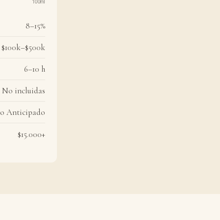
100ml
8–15%
$100k–$500k
6–10 h
No incluidas
o Anticipado
$15.000+