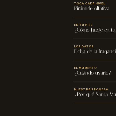
TOCA CADA NIVEL
Pirámide olfativa
CIUDAD
(opcional)
Salida
EN TU PIEL
¿Cómo huele en tu 
Cítricos y especias fres
TU RESEÑA
Se siente cálida y envol
LOS DATOS
al pasar.
Corazón
Ficha de la fraganc
Aromatico, Cítrico, E
Concentración
EL MOMENTO
¿Cuándo usarlo?
Fondo
Duración estimada
Almizcle blanco y mad
ENVIAR MI RESEÑA
Familia olfativa
NUESTRA PROMESA
¿Por qué Santa Ma
Noche
Género
Equivalencia premium
Contenido
Su proyección alta lo hac
Misma pirámide olfat
atardecer.