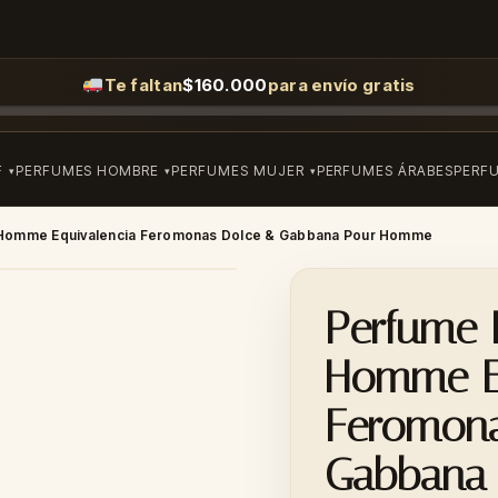
Te faltan
$
160.000
para envío gratis
F
PERFUMES HOMBRE
PERFUMES MUJER
PERFUMES ÁRABES
PERF
 Homme Equivalencia Feromonas Dolce & Gabbana Pour Homme
Perfume 
Homme Eq
Feromon
Gabbana