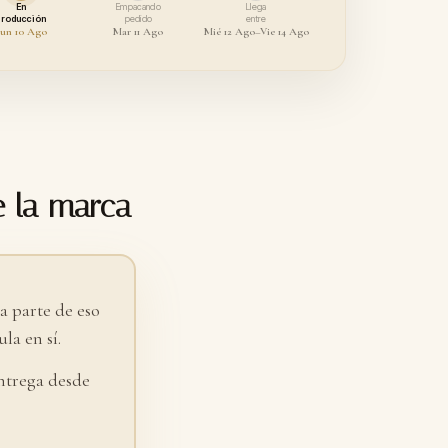
En
Empacando
Llega
producción
pedido
entre
un 10 Ago
Mar 11 Ago
Mié 12 Ago–Vie 14 Ago
e la marca
 parte de eso
la en sí.
ntrega desde