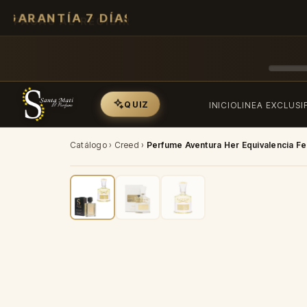
GARANTÍA 7 DÍAS
QUIZ
INICIO
LINEA EXCLUSI
Catálogo
›
Creed
›
Perfume Aventura Her Equivalencia F
-40%