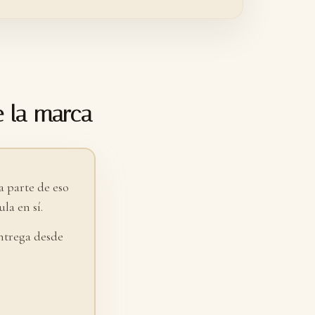
e la marca
 parte de eso
la en sí.
ntrega desde