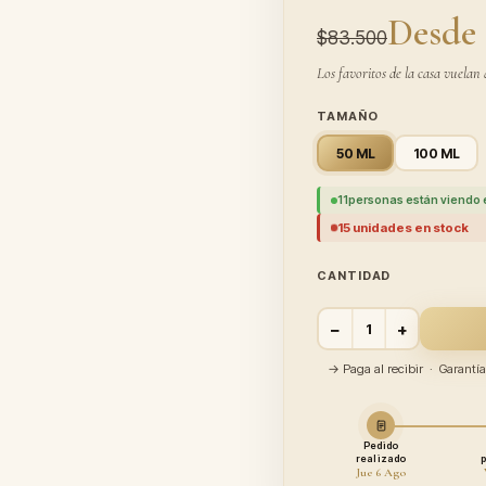
Desde 
$83.500
Los favoritos de la casa vuelan 
TAMAÑO
50 ML
100 ML
11
personas están viendo 
15 unidades en stock
CANTIDAD
−
+
→ Paga al recibir · Garant
Pedido
realizado
Jue 6 Ago