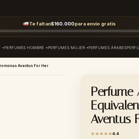
Te faltan
$
160.000
para envío gratis
F
PERFUMES HOMBRE
PERFUMES MUJER
PERFUMES ÁRABES
PERF
eromonas Aventus For Her
Perfume 
Equivale
Aventus 
4.4