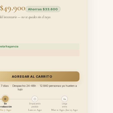
$49.900
Ahorras $33.600
del inventario — no te quedes sin el tuyo.
esta fragancia
AGREGAR AL CARRITO
ía 7 días · Despacho 24-48h · 12.840 personas ya huelen a
lujo
En
Empacando
Llega
producción
pedido
entre
Vie 7 Ago
Lun 10 Ago
Mar 11 Ago–Jue 13 Ago