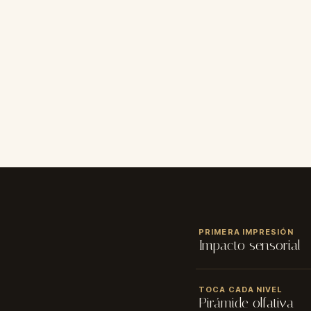
CALIFICACIÓN
PRIMERA IMPRESIÓN
★
★
★
★
★
Impacto sensorial
NOMBRE
✓ Tamaño: 50 y 100 ml 
TOCA CADA NIVEL
Pirámide olfativa