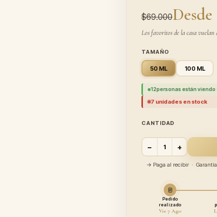
Desde 
$69.000
Los favoritos de la casa vuelan 
TAMAÑO
50 ML
100 ML
12
personas están viendo 
7 unidades en stock
CANTIDAD
−
+
→ Paga al recibir · Garant
Pedido
realizado
Vie 7 Ago
L