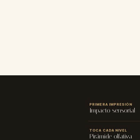
CALIFICACIÓN
PRIMERA IMPRESIÓN
★
★
★
★
★
Impacto sensorial
NOMBRE
✓ Tamaño: 50 y 100 ml 
TOCA CADA NIVEL
Pirámide olfativa