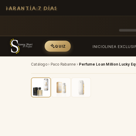
GARANTÍA 7 DÍAS
QUIZ
INICIO
LINEA EXCLUSI
Catálogo
›
Paco Rabanne
›
Perfume Loan Million Lucky Eq
-35%