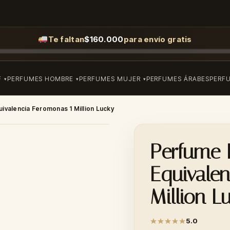
Te faltan
$
160.000
para envío gratis
F
PERFUMES HOMBRE
PERFUMES MUJER
PERFUMES ÁRABES
PERF
uivalencia Feromonas 1 Million Lucky
Perfume 
Equivale
Million L
5.0