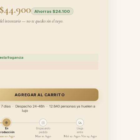
$44.900
Ahorras $24.100
del inventario — no te quedes sin el tuyo.
esta fragancia
AGREGAR AL CARRITO
ía 7 días · Despacho 24-48h · 12.840 personas ya huelen a
lujo
En
Empacando
Llega
producción
pedido
entre
un 10 Ago
Mar 11 Ago
Mié 12 Ago–Vie 14 Ago