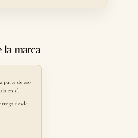
e la marca
 parte de eso
la en sí.
ntrega desde