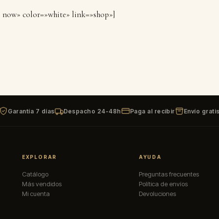
p now» color=»white» link=»shop»]
Garantía 7 días
Despacho 24-48h
Paga al recibir
Envío grati
EXPLORAR
AYUDA
Catálogo
Preguntas frecuentes
Más vendidos
Política de envíos
Mi cuenta
Devoluciones