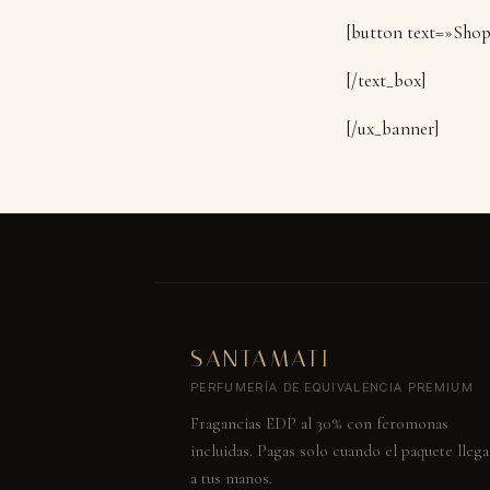
[button text=»Sho
[/text_box]
[/ux_banner]
SANTAMATI
PERFUMERÍA DE EQUIVALENCIA PREMIUM
Fragancias EDP al 30% con feromonas
incluidas. Pagas solo cuando el paquete llega
a tus manos.