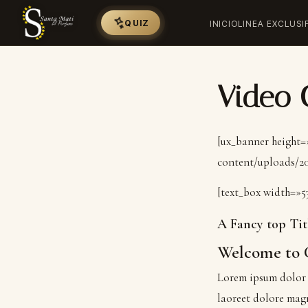
QUIZ
INICIO
LINEA EXCLUSI
Video 
[ux_banner height=
content/uploads/20
[text_box width=»5
A Fancy top Tit
Welcome to
Lorem ipsum dolor 
laoreet dolore mag