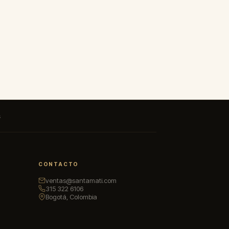
s
CONTACTO
ventas@santamati.com
315 322 6106
Bogotá, Colombia