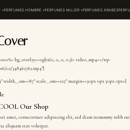
F
PERFUMES HOMBRE
PERFUMES MUJER
PERFUMES ÁRABES
PERF
Cover
»100%» bg_overlay=»rgba(0, 0, 0, 0.3)» video_mp4=»/wp-
16/02/348462762.mp4″]
3″ width__sm=»87″ scale__sm=»125″ margin=»30px 0px 30px 0px»]
le
 COOL Our Shop
sit amet, consectetuer adipiscing elit, sed diam nonummy nibh eu
na aliquam erat volutpat.